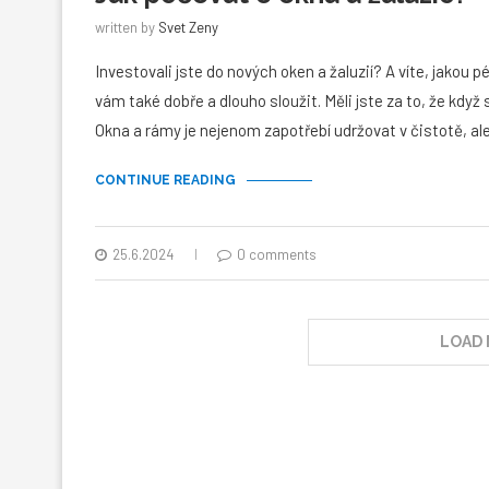
written by
Svet Zeny
Investovali jste do nových oken a žaluzií? A víte, jakou 
vám také dobře a dlouho sloužit. Měli jste za to, že když 
Okna a rámy je nejenom zapotřebí udržovat v čistotě, a
CONTINUE READING
25.6.2024
0 comments
LOAD 