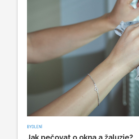
BYDLENÍ
Jak pečovat o okna a žaluzie?