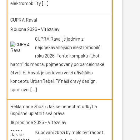
elektromobility
[...]
CUPRA Raval
9 dubna 2026
-
Vítězslav
CUPRA Raval je jedním z
nejočekávanějších elektromobilů
roku 2026. Tento kompaktní „hot-
hatch“ do města, pojmenovaný po barcelonské
čtvrti El Raval, je sériovou verzí dřívějšího
konceptu UrbanRebel. Přináší dravý design,
sportovní
[...]
Reklamace zboží: Jak se nenechat odbýt a
úspěšně uplatnit svá práva
18 prosince 2025
-
Vítězslav
Kupování zboží by mělo být radost,