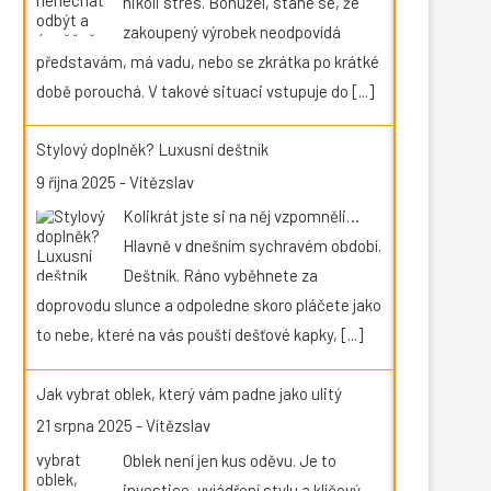
nikoli stres. Bohužel, stane se, že
zakoupený výrobek neodpovídá
představám, má vadu, nebo se zkrátka po krátké
době porouchá. V takové situaci vstupuje do
[...]
Stylový doplněk? Luxusní deštník
9 října 2025
-
Vítězslav
Kolikrát jste si na něj vzpomněli…
Hlavně v dnešním sychravém období.
Deštník. Ráno vyběhnete za
doprovodu slunce a odpoledne skoro pláčete jako
to nebe, které na vás pouští dešťové kapky,
[...]
Jak vybrat oblek, který vám padne jako ulitý
21 srpna 2025
-
Vítězslav
Oblek není jen kus oděvu. Je to
investice, vyjádření stylu a klíčový