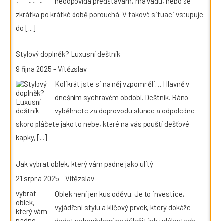
neodpovídá představám, má vadu, nebo se
zkrátka po krátké době porouchá. V takové situaci vstupuje
do
[...]
Stylový doplněk? Luxusní deštník
9 října 2025
-
Vítězslav
Kolikrát jste si na něj vzpomněli… Hlavně v
dnešním sychravém období. Deštník. Ráno
vyběhnete za doprovodu slunce a odpoledne
skoro pláčete jako to nebe, které na vás pouští dešťové
kapky,
[...]
Jak vybrat oblek, který vám padne jako ulitý
21 srpna 2025
-
Vítězslav
Oblek není jen kus oděvu. Je to investice,
vyjádření stylu a klíčový prvek, který dokáže
dodat sebevědomí na důležitých událostech.