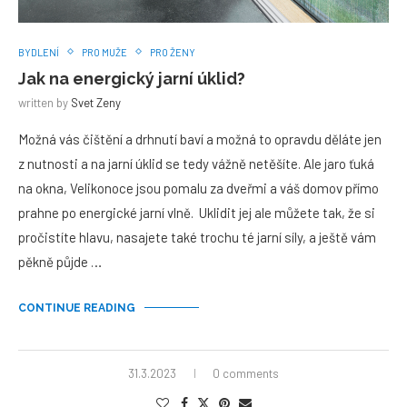
BYDLENÍ
PRO MUŽE
PRO ŽENY
Jak na energický jarní úklid?
written by
Svet Zeny
Možná vás čištění a drhnutí baví a možná to opravdu děláte jen
z nutnosti a na jarní úklid se tedy vážně netěšíte. Ale jaro ťuká
na okna, Velikonoce jsou pomalu za dveřmi a váš domov přímo
prahne po energické jarní vlně. Uklidit jej ale můžete tak, že si
pročistíte hlavu, nasajete také trochu té jarní síly, a ještě vám
pěkně půjde …
CONTINUE READING
31.3.2023
0 comments