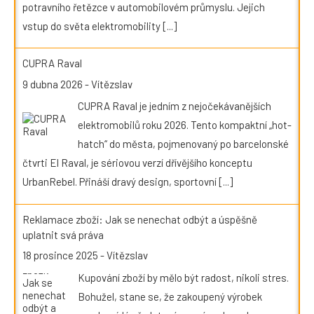
potravního řetězce v automobilovém průmyslu. Jejich
vstup do světa elektromobility
[...]
CUPRA Raval
9 dubna 2026
-
Vítězslav
CUPRA Raval je jedním z nejočekávanějších
elektromobilů roku 2026. Tento kompaktní „hot-
hatch“ do města, pojmenovaný po barcelonské
čtvrti El Raval, je sériovou verzí dřívějšího konceptu
UrbanRebel. Přináší dravý design, sportovní
[...]
Reklamace zboží: Jak se nenechat odbýt a úspěšně
uplatnit svá práva
18 prosince 2025
-
Vítězslav
Kupování zboží by mělo být radost, nikoli stres.
Bohužel, stane se, že zakoupený výrobek