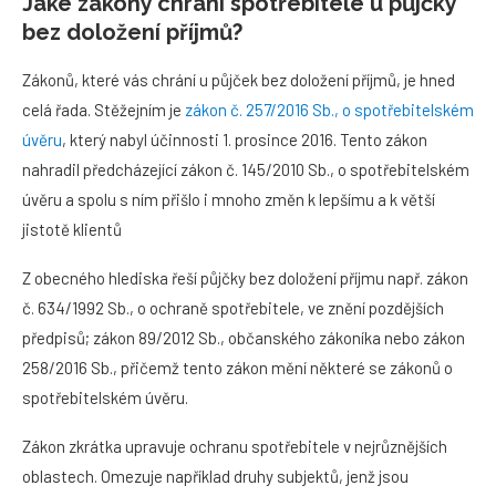
Jaké zákony chrání spotřebitele u půjčky
bez doložení příjmů?
Zákonů, které vás chrání u půjček bez doložení příjmů, je hned
celá řada. Stěžejním je
zákon č. 257/2016 Sb., o spotřebitelském
úvěru
, který nabyl účinnosti 1. prosince 2016. Tento zákon
nahradil předcházející zákon č. 145/2010 Sb., o spotřebitelském
úvěru a spolu s ním přišlo i mnoho změn k lepšímu a k větší
jistotě klientů
Z obecného hlediska řeší půjčky bez doložení příjmu např. zákon
č. 634/1992 Sb., o ochraně spotřebitele, ve znění pozdějších
předpisů; zákon 89/2012 Sb., občanského zákoníka nebo zákon
258/2016 Sb., přičemž tento zákon mění některé se zákonů o
spotřebitelském úvěru.
Zákon zkrátka upravuje ochranu spotřebitele v nejrůznějších
oblastech. Omezuje například druhy subjektů, jenž jsou