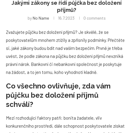
Jakými zákony se řídí půjčka bez doložení
příjmů?
by
No Name
16.7.2023
0 comments
Zvažujete půjčku bez doložení příjmů? Je skvělé, že se
poskytovatelům mnohem ztížily a zpřísnily podmínky. Přečtěte
si, jaké zákony budou bdít nad vaším bezpečím. Prvně je třeba
uvést, že podle zákona na půjčku bez doložení příjmů nevzniká
právní nárok. Bankovní či nebankovní společnost je poskytuje
na žádost, a to jen tomu, koho vyhodnotí kladně.
Co všechno ovlivňuje, zda vám
půjčku bez doložení příjmů
schválí?
Mezi rozhodující faktory patří: bonita žadatele, vliv
konkurenčního prostředí, dále schopnost poskytovatele získat