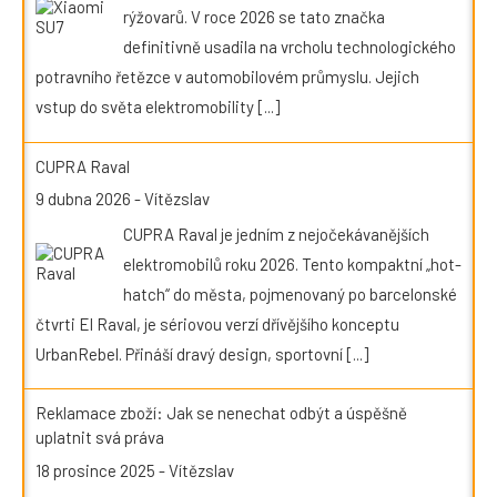
rýžovarů. V roce 2026 se tato značka
definitivně usadila na vrcholu technologického
potravního řetězce v automobilovém průmyslu. Jejich
vstup do světa elektromobility
[...]
CUPRA Raval
9 dubna 2026
-
Vítězslav
CUPRA Raval je jedním z nejočekávanějších
elektromobilů roku 2026. Tento kompaktní „hot-
hatch“ do města, pojmenovaný po barcelonské
čtvrti El Raval, je sériovou verzí dřívějšího konceptu
UrbanRebel. Přináší dravý design, sportovní
[...]
Reklamace zboží: Jak se nenechat odbýt a úspěšně
uplatnit svá práva
18 prosince 2025
-
Vítězslav