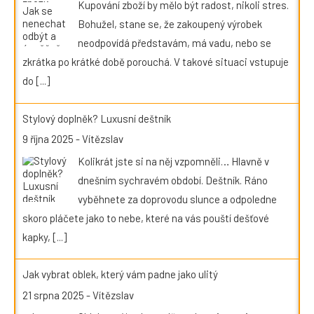
Kupování zboží by mělo být radost, nikoli stres.
Bohužel, stane se, že zakoupený výrobek
neodpovídá představám, má vadu, nebo se
zkrátka po krátké době porouchá. V takové situaci vstupuje
do
[...]
Stylový doplněk? Luxusní deštník
9 října 2025
-
Vítězslav
Kolikrát jste si na něj vzpomněli… Hlavně v
dnešním sychravém období. Deštník. Ráno
vyběhnete za doprovodu slunce a odpoledne
skoro pláčete jako to nebe, které na vás pouští dešťové
kapky,
[...]
Jak vybrat oblek, který vám padne jako ulitý
21 srpna 2025
-
Vítězslav