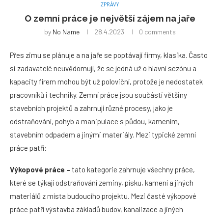
ZPRÁVY
O zemní práce je největší zájem na jaře
by
No Name
28.4.2023
0 comments
Přes zimu se plánuje a na jaře se poptávají firmy, klasika. Často
si zadavatelé neuvědomují, že se jedná už o hlavní sezónu a
kapacity firem mohou být už poloviční, protože je nedostatek
pracovníků i techniky. Zemní práce jsou součástí většiny
stavebních projektů a zahrnují různé procesy, jako je
odstraňování, pohyb a manipulace s půdou, kamením,
stavebním odpadem a jinými materiály. Mezi typické zemní
práce patří:
Výkopové práce –
tato kategorie zahrnuje všechny práce,
které se týkají odstraňování zeminy, písku, kamení a jiných
materiálů z místa budoucího projektu. Mezi časté výkopové
práce patří výstavba základů budov, kanalizace a jiných