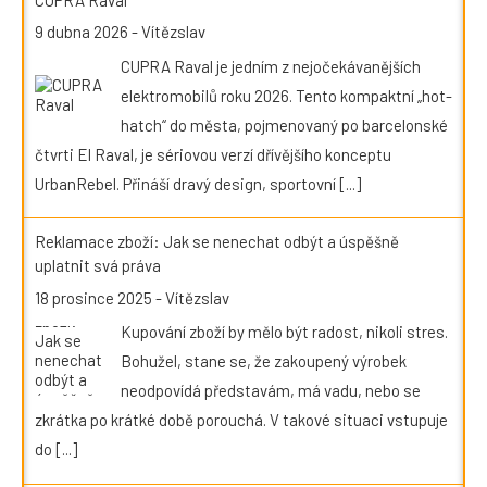
9 dubna 2026
-
Vítězslav
CUPRA Raval je jedním z nejočekávanějších
elektromobilů roku 2026. Tento kompaktní „hot-
hatch“ do města, pojmenovaný po barcelonské
čtvrti El Raval, je sériovou verzí dřívějšího konceptu
UrbanRebel. Přináší dravý design, sportovní
[...]
Reklamace zboží: Jak se nenechat odbýt a úspěšně
uplatnit svá práva
18 prosince 2025
-
Vítězslav
Kupování zboží by mělo být radost, nikoli stres.
Bohužel, stane se, že zakoupený výrobek
neodpovídá představám, má vadu, nebo se
zkrátka po krátké době porouchá. V takové situaci vstupuje
do
[...]