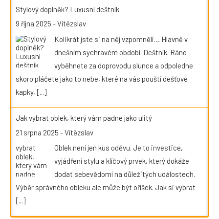
Stylový doplněk? Luxusní deštník
9 října 2025
-
Vítězslav
Kolikrát jste si na něj vzpomněli… Hlavně v
dnešním sychravém období. Deštník. Ráno
vyběhnete za doprovodu slunce a odpoledne
skoro pláčete jako to nebe, které na vás pouští dešťové
kapky,
[...]
Jak vybrat oblek, který vám padne jako ulitý
21 srpna 2025
-
Vítězslav
Oblek není jen kus oděvu. Je to investice,
vyjádření stylu a klíčový prvek, který dokáže
dodat sebevědomí na důležitých událostech.
Výběr správného obleku ale může být oříšek. Jak si vybrat
[...]