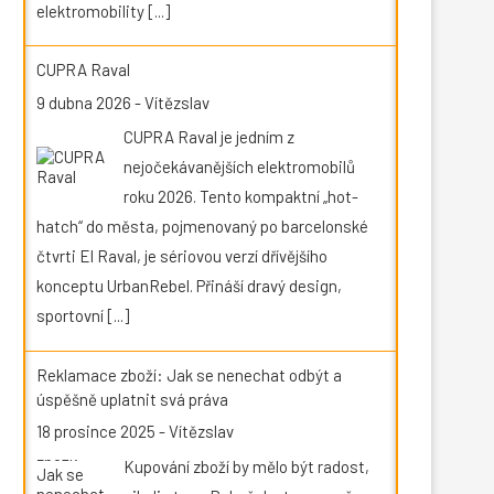
elektromobility
[...]
CUPRA Raval
9 dubna 2026
-
Vítězslav
CUPRA Raval je jedním z
nejočekávanějších elektromobilů
roku 2026. Tento kompaktní „hot-
hatch“ do města, pojmenovaný po barcelonské
čtvrti El Raval, je sériovou verzí dřívějšího
konceptu UrbanRebel. Přináší dravý design,
sportovní
[...]
Reklamace zboží: Jak se nenechat odbýt a
úspěšně uplatnit svá práva
18 prosince 2025
-
Vítězslav
Kupování zboží by mělo být radost,