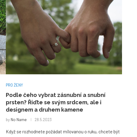
PRO ŽENY
Podle čeho vybrat zásnubní a snubní
prsten? Řiďte se svým srdcem, ale i
designem a druhem kamene
by
No Name
28.5.2023
Když se rozhodnete požádat milovanou o ruku, chcete být