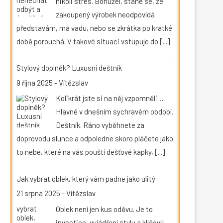
nikoli stres. Bohužel, stane se, že
zakoupený výrobek neodpovídá
představám, má vadu, nebo se zkrátka po krátké
době porouchá. V takové situaci vstupuje do
[...]
Stylový doplněk? Luxusní deštník
9 října 2025
-
Vítězslav
Kolikrát jste si na něj vzpomněli…
Hlavně v dnešním sychravém období.
Deštník. Ráno vyběhnete za
doprovodu slunce a odpoledne skoro pláčete jako
to nebe, které na vás pouští dešťové kapky,
[...]
Jak vybrat oblek, který vám padne jako ulitý
21 srpna 2025
-
Vítězslav
Oblek není jen kus oděvu. Je to
investice, vyjádření stylu a klíčový