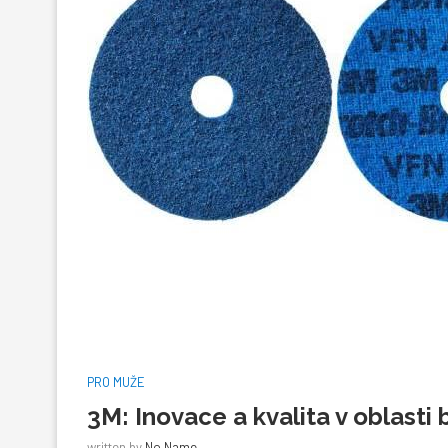
PRO MUŽE
3M: Inovace a kvalita v oblasti 
written by
No Name