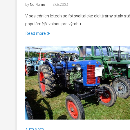
by
No Name
27.5.2023
V posledních letech se fotovoltaické elektrárny staly stá
populárnější volbou pro výrobu …
Read more
AUTO MOTO