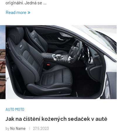
originální. Jedná se …
Read more
AUTO MOTO
Jak na čištění kožených sedaček v autě
by
No Name
27.5.2023