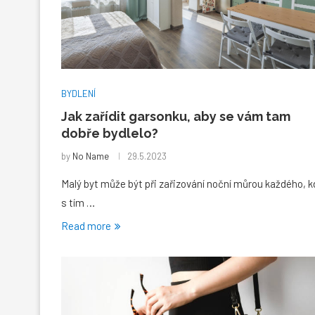
BYDLENÍ
Jak zařídit garsonku, aby se vám tam
dobře bydlelo?
by
No Name
29.5.2023
Malý byt může být při zařizování noční můrou každého, k
s tím …
Read more