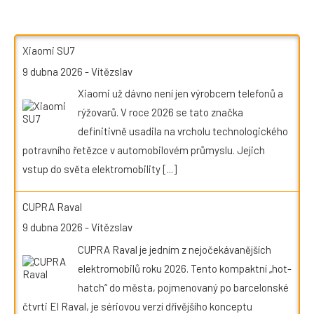
Xiaomi SU7
9 dubna 2026
-
Vítězslav
Xiaomi už dávno není jen výrobcem telefonů a
rýžovarů. V roce 2026 se tato značka
definitivně usadila na vrcholu technologického
potravního řetězce v automobilovém průmyslu. Jejich
vstup do světa elektromobility
[...]
CUPRA Raval
9 dubna 2026
-
Vítězslav
CUPRA Raval je jedním z nejočekávanějších
elektromobilů roku 2026. Tento kompaktní „hot-
hatch“ do města, pojmenovaný po barcelonské
čtvrti El Raval, je sériovou verzí dřívějšího konceptu