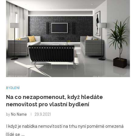
BYDLENÍ
Na co nezapomenout, když hledáte
nemovitost pro vlastní bydlení
by
No Name
29.9.2021
I když je nabídka nemovitostí na trhu nyní poměrně omezená
(lidé se …