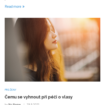
Read more
PRO ŽENY
Čemu se vyhnout při péči o vlasy
by
No Name
29.9.2021