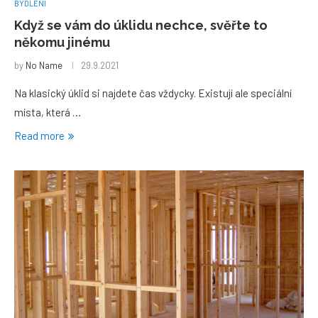
BYDLENÍ
Když se vám do úklidu nechce, svěřte to
někomu jinému
by
No Name
29.9.2021
Na klasický úklid si najdete čas vždycky. Existují ale speciální
místa, která …
Read more