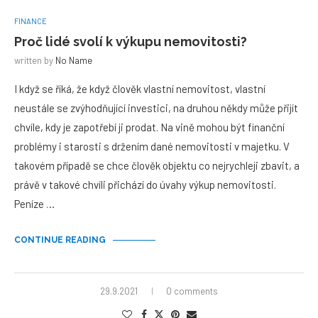
FINANCE
Proč lidé svolí k výkupu nemovitosti?
written by
No Name
I když se říká, že když člověk vlastní nemovitost, vlastní
neustále se zvýhodňující investici, na druhou někdy může přijít
chvíle, kdy je zapotřebí ji prodat. Na vině mohou být finanční
problémy i starosti s držením dané nemovitosti v majetku. V
takovém případě se chce člověk objektu co nejrychleji zbavit, a
právě v takové chvíli přichází do úvahy výkup nemovitosti.
Peníze …
CONTINUE READING
29.9.2021
0 comments