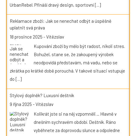
UrbanRebel. Přináší dravý design, sportovní
[...]
Reklamace zboží: Jak se nenechat odbýt a úspěšně
uplatnit svá práva
18 prosince 2025
-
Vítězslav
Kupování zboží by mělo být radost, nikoli stres.
Bohužel, stane se, že zakoupený výrobek
neodpovídá představám, má vadu, nebo se
zkrátka po krátké době porouchá. V takové situaci vstupuje
do
[...]
Stylový doplněk? Luxusní deštník
9 října 2025
-
Vítězslav
Kolikrát jste si na něj vzpomněli… Hlavně v
dnešním sychravém období. Deštník. Ráno
vyběhnete za doprovodu slunce a odpoledne