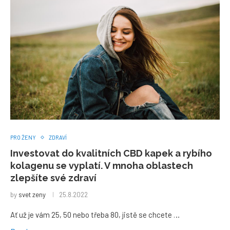
PRO ŽENY
ZDRAVÍ
Investovat do kvalitních CBD kapek a rybího
kolagenu se vyplatí. V mnoha oblastech
zlepšíte své zdraví
by
svet zeny
25.8.2022
Ať už je vám 25, 50 nebo třeba 80, jistě se chcete …