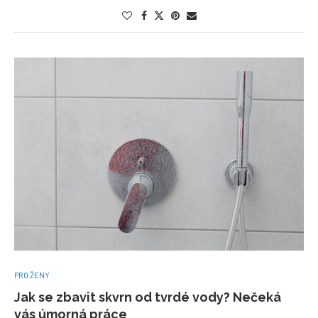
PRO ŽENY
Jak se zbavit skvrn od tvrdé vody? Nečeká
vás úmorná práce