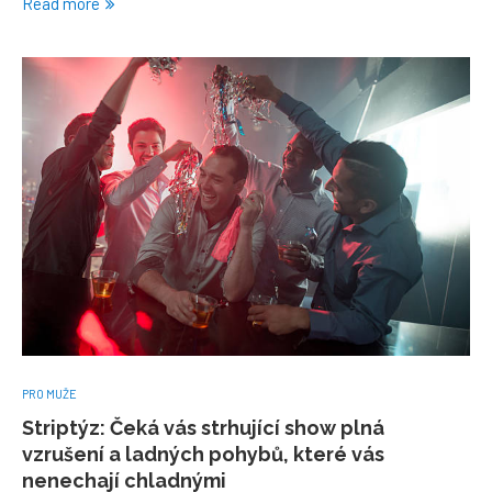
Read more
PRO MUŽE
Striptýz: Čeká vás strhující show plná
vzrušení a ladných pohybů, které vás
nenechají chladnými