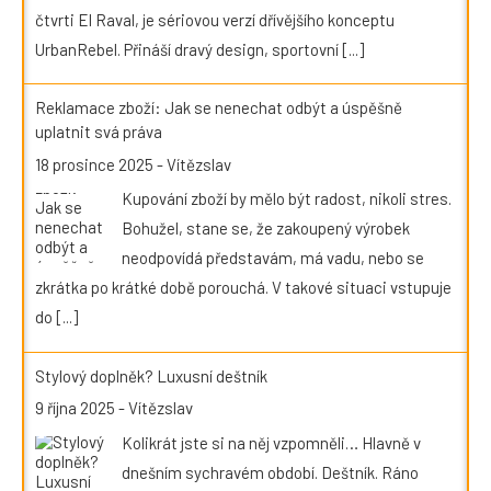
čtvrti El Raval, je sériovou verzí dřívějšího konceptu
UrbanRebel. Přináší dravý design, sportovní
[...]
Reklamace zboží: Jak se nenechat odbýt a úspěšně
uplatnit svá práva
18 prosince 2025
-
Vítězslav
Kupování zboží by mělo být radost, nikoli stres.
Bohužel, stane se, že zakoupený výrobek
neodpovídá představám, má vadu, nebo se
zkrátka po krátké době porouchá. V takové situaci vstupuje
do
[...]
Stylový doplněk? Luxusní deštník
9 října 2025
-
Vítězslav
Kolikrát jste si na něj vzpomněli… Hlavně v
dnešním sychravém období. Deštník. Ráno