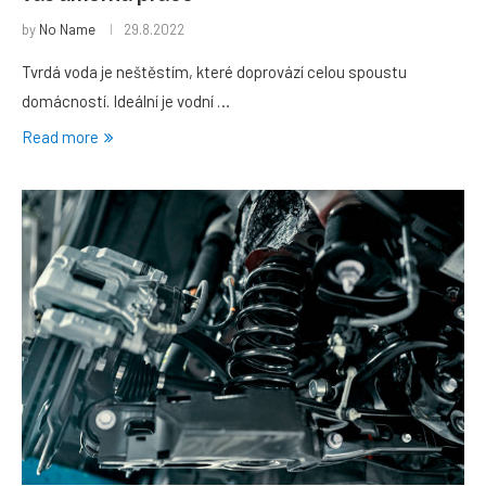
by
No Name
29.8.2022
Tvrdá voda je neštěstím, které doprovází celou spoustu
domácností. Ideální je vodní …
Read more