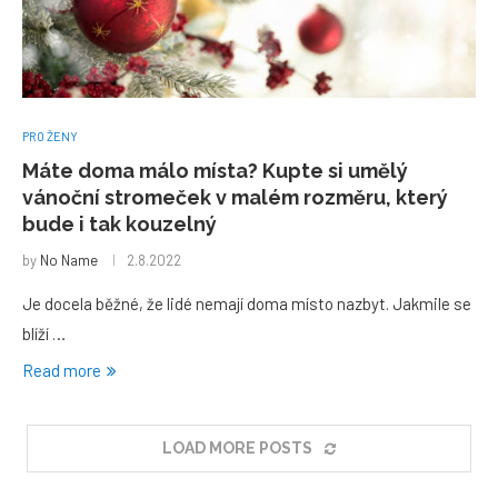
PRO ŽENY
Máte doma málo místa? Kupte si umělý
vánoční stromeček v malém rozměru, který
bude i tak kouzelný
by
No Name
2.8.2022
Je docela běžné, že lidé nemají doma místo nazbyt. Jakmile se
blíží …
Read more
LOAD MORE POSTS